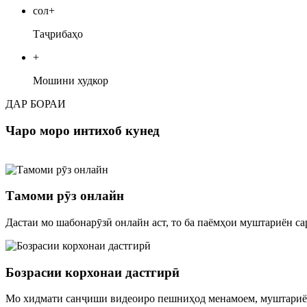
сол+
Таҷрибаҳо
+
Мошини худкор
ДАР БОРАИ
Чаро моро интихоб кунед
Тамоми рӯз онлайн
Дастаи мо шабонарӯзӣ онлайн аст, то ба паёмҳои муштариён са
Бозрасии корхонаи дастгирӣ
Мо хидмати санҷиши видеоиро пешниҳод менамоем, муштариён