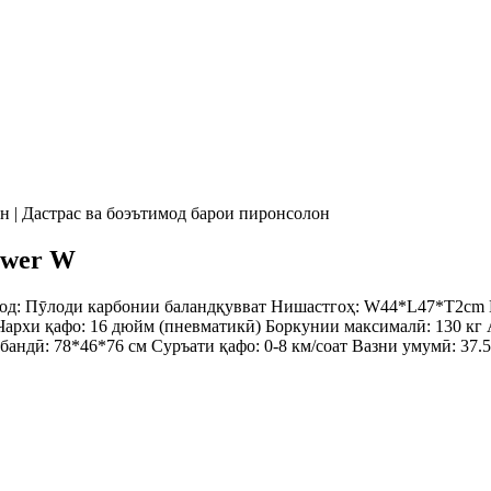
ower W
од: Пӯлоди карбонии баландқувват Нишастгоҳ: W44*L47*T2cm М
Чархи қафо: 16 дюйм (пневматикӣ) Боркунии максималӣ: 130 кг А
бандӣ: 78*46*76 см Суръати қафо: 0-8 км/соат Вазни умумӣ: 37.5