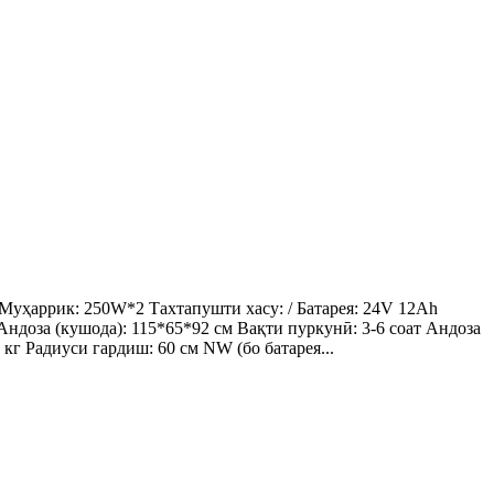
уҳаррик: 250W*2 Тахтапушти хасу: / Батарея: 24V 12Ah
ндоза (кушода): 115*65*92 см Вақти пуркунӣ: 3-6 соат Андоза
 кг Радиуси гардиш: 60 см NW (бо батарея...