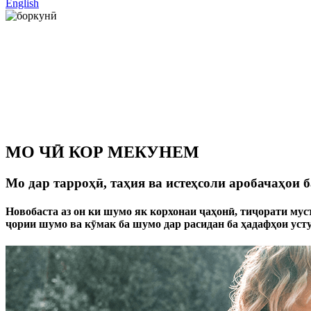
English
МО ЧӢ КОР МЕКУНЕМ
Мо дар тарроҳӣ, таҳия ва истеҳсоли аробачаҳои 
Новобаста аз он ки шумо як корхонаи ҷаҳонӣ, тиҷорати мус
ҷории шумо ва кӯмак ба шумо дар расидан ба ҳадафҳои усту