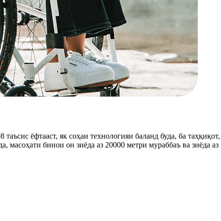
8 таъсис ёфтааст, як соҳаи технологияи баланд буда, ба таҳқиқо
, масоҳати бинои он зиёда аз 20000 метри мураббаъ ва зиёда аз 