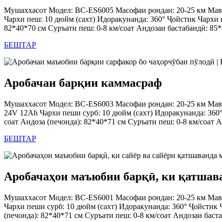
Мушаххасот Модел: BC-ES6005 Масофаи рондан: 20-25 км Мав
Чархи пеш: 10 дюйм (сахт) Идоракунанда: 360° Ҷойстик Чархи қ
82*40*70 см Суръати пеш: 0-8 км/соат Андозаи бастабандӣ: 85*4
БЕШТАР
Аробачаи барқии каммасраф
Мушаххасот Модел: BC-ES6003 Масофаи рондан: 20-25 км Мав
24V 12Ah Чархи пеши сурб: 10 дюйм (сахт) Идоракунанда: 360°
соат Андоза (печонда): 82*40*71 см Суръати пеш: 0-8 км/соат 
БЕШТАР
Аробачаҳои маъюбии барқӣ, ки қатшава
Мушаххасот Модел: BC-ES6001 Масофаи рондан: 20-25 км Мав
Чархи пеши сурб: 10 дюйм (сахт) Идоракунанда: 360° Ҷойстик 
(печонда): 82*40*71 см Суръати пеш: 0-8 км/соат Андозаи баста