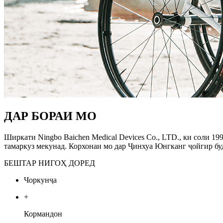
ДАР БОРАИ МО
Ширкати Ningbo Baichen Medical Devices Co., LTD., ки соли 199
тамаркуз мекунад. Корхонаи мо дар Ҷинхуа Юнгканг ҷойгир буда
БЕШТАР НИГОҲ ДОРЕД
Чоркунҷа
+
Кормандон