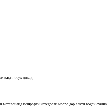
ри вақт посух диҳад.
 метавонанд пешрафти истеҳсоли молро дар вақти воқеӣ бубин