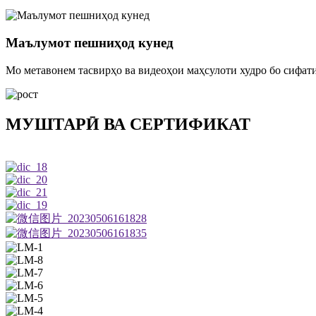
Маълумот пешниҳод кунед
Мо метавонем тасвирҳо ва видеоҳои маҳсулоти худро бо сифат
МУШТАРӢ ВА СЕРТИФИКАТ