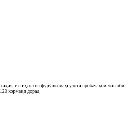
т, таҳия, истеҳсол ва фурӯши маҳсулоти аробачаҳои маъюбӣ
120 корманд дорад.