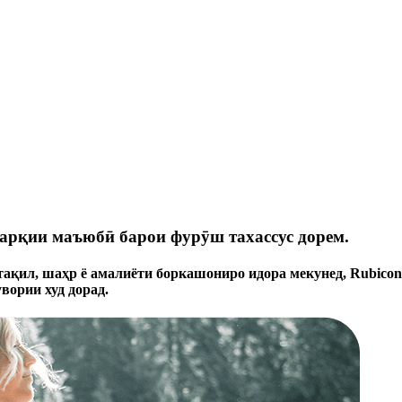
барқии маъюбӣ барои фурӯш тахассус дорем.
тақил, шаҳр ё амалиёти боркашониро идора мекунед, Rubicon
вории худ дорад.