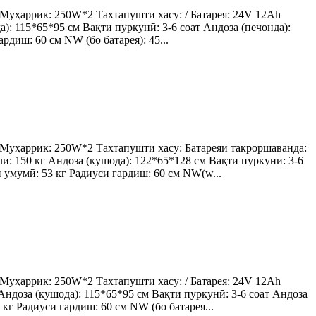
уҳаррик: 250W*2 Тахтапушти хасу: / Батарея: 24V 12Ah
): 115*65*95 см Вақти пуркунӣ: 3-6 соат Андоза (печонда):
рдиш: 60 см NW (бо батарея): 45...
уҳаррик: 250W*2 Тахтапушти хасу: Батареяи такроршаванда:
: 150 кг Андоза (кушода): 122*65*128 см Вақти пуркунӣ: 3-6
и умумӣ: 53 кг Радиуси гардиш: 60 см NW(w...
уҳаррик: 250W*2 Тахтапушти хасу: / Батарея: 24V 12Ah
ндоза (кушода): 115*65*95 см Вақти пуркунӣ: 3-6 соат Андоза
 кг Радиуси гардиш: 60 см NW (бо батарея...