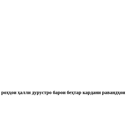
 роҳҳои ҳалли дурустро барои беҳтар кардани равандҳои