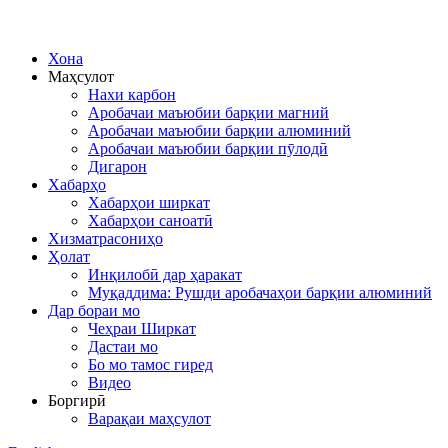
Хона
Маҳсулот
Нахи карбон
Аробачаи маъюбии барқии магний
Аробачаи маъюбии барқии алюминий
Аробачаи маъюбии барқии пӯлодӣ
Дигарон
Хабарҳо
Хабарҳои ширкат
Хабарҳои саноатӣ
Хизматрасониҳо
Ҳолат
Инқилобӣ дар ҳаракат
Муқаддима: Рушди аробачаҳои барқии алюминий
Дар бораи мо
Чеҳраи Ширкат
Дастаи мо
Бо мо тамос гиред
Видео
Боргирӣ
Варақаи маҳсулот