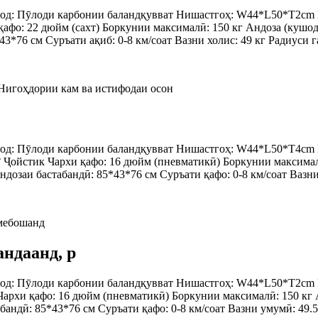
од: Пӯлоди карбонии баландқувват Нишастгоҳ: W44*L50*T2cm М
афо: 22 дюйм (сахт) Боркунии максималӣ: 150 кг Андоза (кушода
3*76 см Суръати ақиб: 0-8 км/соат Вазни холис: 49 кг Радиуси га
од: Пӯлоди карбонии баландқувват Нишастгоҳ: W44*L50*T4cm М
 Ҷойстик Чархи қафо: 16 дюйм (пневматикӣ) Боркунии максималӣ
Андозаи бастабандӣ: 85*43*76 см Суръати қафо: 0-8 км/соат Вазн
ндаанд, p
од: Пӯлоди карбонии баландқувват Нишастгоҳ: W44*L50*T2cm М
Чархи қафо: 16 дюйм (пневматикӣ) Боркунии максималӣ: 150 кг А
бандӣ: 85*43*76 см Суръати қафо: 0-8 км/соат Вазни умумӣ: 49.5