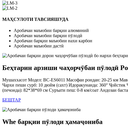
МАҲСУЛОТИ ТАВСИЯШУДА
Аробачаи маъюбии барқии алюминий
Аробачаи маъюбии барқии пӯлодӣ
Аробачаи барқии маъюбии нахи карбон
Аробачаи маъюбии дастӣ
Беҳтарин арзиши чаҳорчӯбаи пӯлодӣ P
Мушаххасот Модел: BC-ES6011 Масофаи рондан: 20-25 км Мав
Чархи пеши сурб: 10 дюйм (сахт) Идоракунанда: 360° Ҷойстик 
(печонда): 82*38*69 см Суръати пеш: 0-8 км/соат Андозаи баста
БЕШТАР
Whe барқии пӯлоди ҳамаҷониба